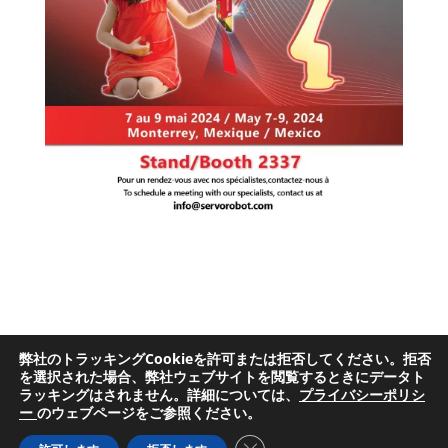
弊社のトラッキングCookieを許可または拒否してください。拒否
サイト利用規約
プライバシーポリシー
を選択された場合、弊社ウェブサイトを閲覧するときにデータト
ラッキングはされません。詳細については、
プライバシーポリシ
ー
のウェブページをご参照ください。
Close GDPR Cookie Banner