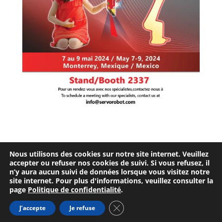
Nous utilisons des cookies sur notre site internet. Veuillez
accepter ou refuser nos cookies de suivi. Si vous refusez, il
Entente d’utilisation
Confidentialité
n’y aura aucun suivi de données lorsque vous visitez notre
site internet. Pour plus d'informations, veuillez consulter la
page
Politique de confidentialité
.
Fermer la bannière des cookie
J’accepte
Je refuse
© 2026 SERVO-ROBOT INC. Tous droits réservés.