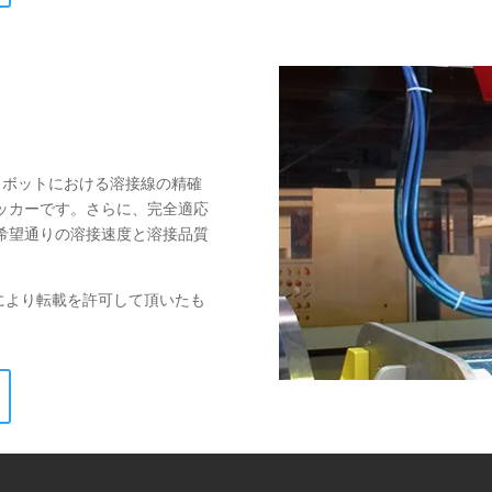
ロボットにおける溶接線の精確
ッカーです。さらに、完全適応
希望通りの溶接速度と溶接品質
d. のご厚意により転載を許可して頂いたも