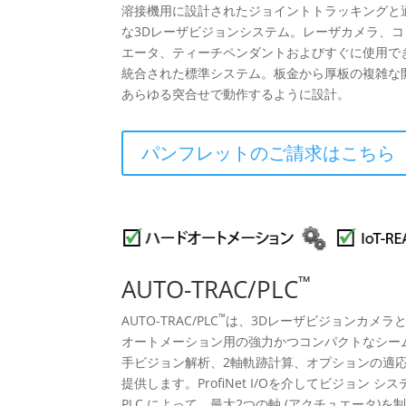
溶接機用に設計されたジョイントトラッキングと
な3Dレーザビジョンシステム。レーザカメラ、
エータ、ティーチペンダントおよびすぐに使用で
統合された標準システム。板金から厚板の複雑な開先ま
あらゆる突合せで動作するように設計。
パンフレットのご請求はこちら
™
AUTO-TRAC/PLC
™
AUTO-TRAC/PLC
は、3Dレーザビジョンカメラ
オートメーション用の強力かつコンパクトなシー
手ビジョン解析、2軸軌跡計算、オプションの適
提供します。ProfiNet I/Oを介してビジョン
PLC によって、最大2つの軸 (アクチュエータ)を