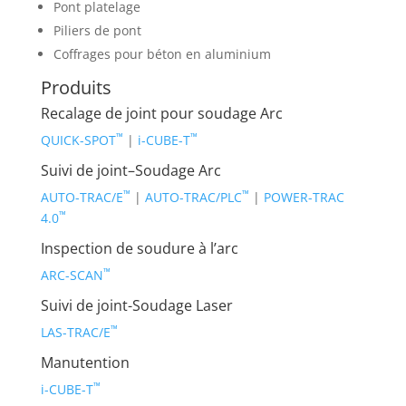
Pont platelage
Piliers de pont
Coffrages pour béton en aluminium
Produits
Recalage de joint pour soudage Arc
™
™
QUICK-SPOT
|
i-CUBE-T
Suivi de joint–Soudage Arc
™
™
AUTO-TRAC/E
|
AUTO-TRAC/PLC
|
POWER-TRAC
™
4.0
Inspection de soudure à l’arc
™
ARC-SCAN
Suivi de joint-Soudage Laser
™
LAS-TRAC/E
Manutention
™
i-CUBE-T