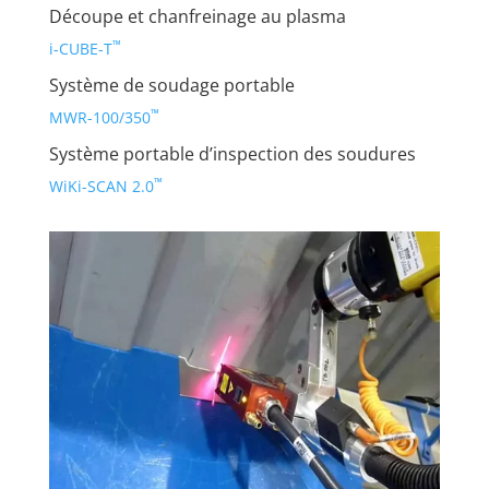
Découpe et chanfreinage au plasma
™
i-CUBE-T
Système de soudage portable
™
MWR-100/350
Système portable d’inspection des soudures
™
WiKi-SCAN 2.0