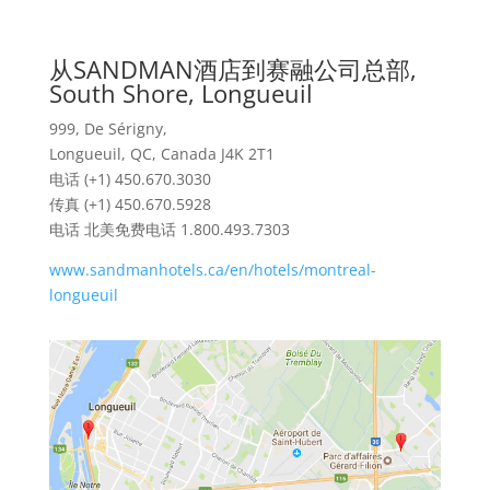
从SANDMAN酒店到赛融公司总部,
South Shore, Longueuil
999, De Sérigny,
Longueuil, QC, Canada J4K 2T1
电话 (+1) 450.670.3030
传真 (+1) 450.670.5928
电话 北美免费电话 1.800.493.7303
www.sandmanhotels.ca/en/hotels/montreal-
longueuil