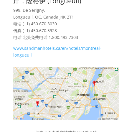
岸，隆格伊 (Longueuil)
999, De Sérigny,
Longueuil, QC, Canada J4K 2T1
电话 (+1) 450.670.3030
传真 (+1) 450.670.5928
电话 北美免费电话 1.800.493.7303
www.sandmanhotels.ca/en/hotels/montreal-
longueuil