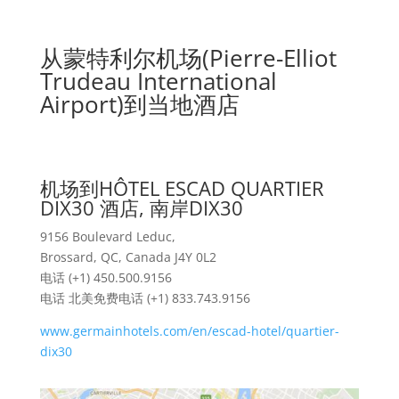
从蒙特利尔机场(Pierre-Elliot
Trudeau International
Airport)到当地酒店
机场到HÔTEL ESCAD QUARTIER
DIX30 酒店, 南岸DIX30
9156 Boulevard Leduc,
Brossard, QC, Canada J4Y 0L2
电话 (+1) 450.500.9156
电话 北美免费电话 (+1) 833.743.9156
www.germainhotels.com/en/escad-hotel/quartier-
dix30