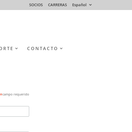
SOCIOS
CARRERAS
Español
ORTE
CONTACTO
*
campo requerido