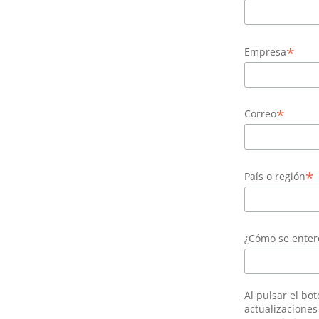
*
Empresa
*
Correo
*
País o región
¿Cómo se ente
Al pulsar el bo
actualizacione